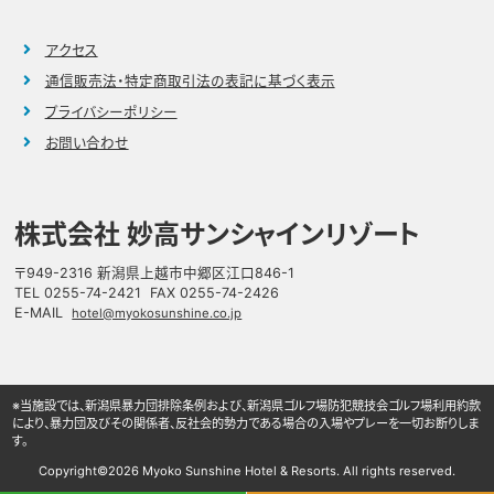
アクセス
通信販売法・特定商取引法の表記に基づく表示
プライバシーポリシー
お問い合わせ
株式会社 妙高サンシャインリゾート
〒949-2316 新潟県上越市中郷区江口846-1
TEL 0255-74-2421 FAX 0255-74-2426
E-MAIL
hotel@myokosunshine.co.jp
※当施設では、新潟県暴力団排除条例および、新潟県ゴルフ場防犯競技会ゴルフ場利用約款
により、暴力団及びその関係者、反社会的勢力である場合の入場やプレーを一切お断りしま
す。
Copyright©
2026 Myoko Sunshine Hotel & Resorts. All rights reserved.