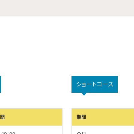
0255-74-2421
ショートコース
間
期間