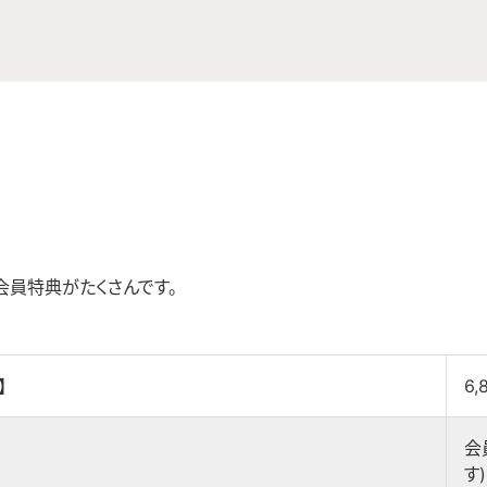
会員特典がたくさんです。
】
6,
会
す)